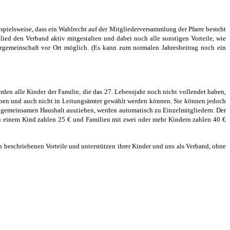
pielsweise, dass ein Wahlrecht auf der Mitgliederversammlung der Pfarre besteht
ied den Verband aktiv mitgestalten und dabei noch alle sonstigen Vorteile, wie
arrgemeinschaft vor Ort möglich. (Es kann zum normalen Jahresbeitrag noch ein
rden alle Kinder der Familie, die das 27. Lebensjahr noch nicht vollendet haben,
 haben und auch nicht in Leitungsämter gewählt werden können. Sie können jedoch
em gemeinsamen Haushalt ausziehen, werden automatisch zu Einzelmitgliedern. Der
is zu einem Kind zahlen 25 € und Familien mit zwei oder mehr Kindern zahlen 40 €
n beschriebenen Vorteile und unterstützen ihrer Kinder und uns als Verband, ohne