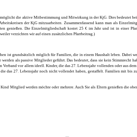
rmöglicht die aktive Mitbestimmung und Mitwirkung in der KjG. Dies bedeutet beis
Arbeitskreisen der KjG mitzuarbeiten. Zusammenfassend kann man als Einzelmitgl
ften genießen. Die Einzelmitgliedschaft kostet 25 € im Jahr und ist in einer Pf
eiler verzichten wir auf einen zusätzlichen Pfarrbeitrag.)
hen ist grundsätzlich möglich für Familien, die in einem Haushalt leben. Dabei we
ie werden als passive Mitglieder geführt. Das bedeutet, dass sie kein Stimmrecht
en Verband vor allem ideell. Kinder, die das 27. Lebensjahr vollenden oder aus d
r, die das 27. Lebensjahr noch nicht vollendet haben, gestaffelt. Familien mit b
ein Kind Mitglied werden möchte oder mehrere. Auch Sie als Eltern genießen die obe